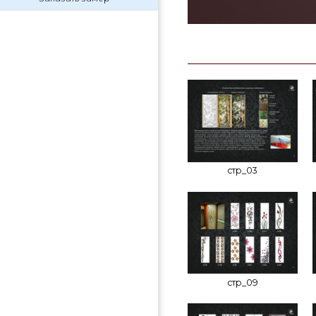
стр_03
стр_09