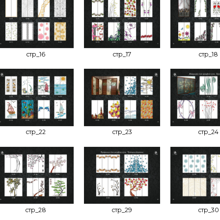
стр_16
стр_17
стр_18
стр_22
стр_23
стр_24
стр_28
стр_29
стр_30