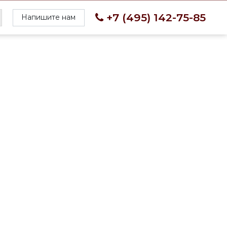
+7 (495) 142-75-85
Напишите нам