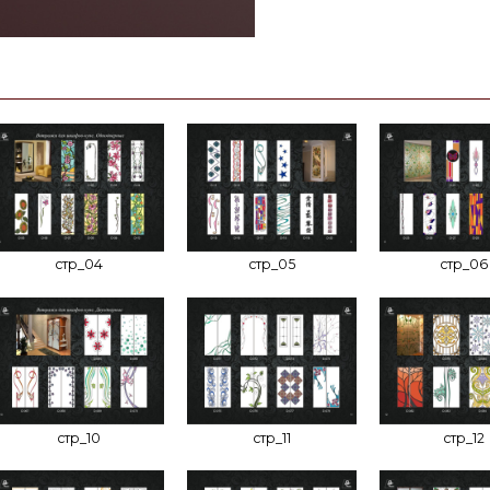
стр_04
стр_05
стр_06
стр_10
стр_11
стр_12