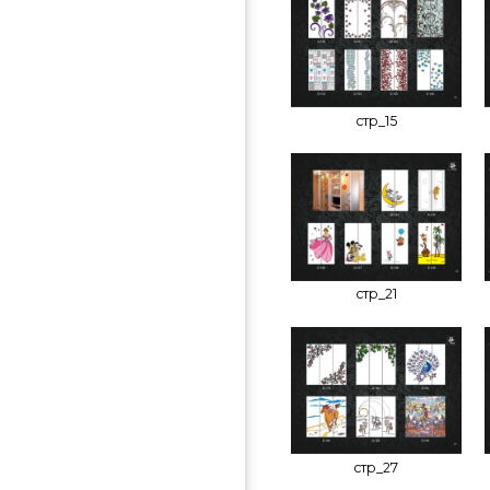
стр_15
стр_21
стр_27