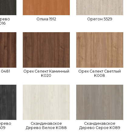
ерево
Ольха 1912
Орегон 5529
016
 0481
Орех Селект Каминный
Орех Селект Светлый
K020
K008
ерево
Скандинавское
Скандинавское
509
Дерево Белое K088
Дерево Серое K089