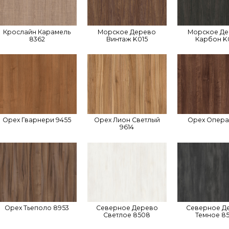
Крослайн Карамель
Морское Дерево
Морское Д
8362
Винтаж K015
Карбон K
Орех Гварнери 9455
Орех Лион Светлый
Орех Опера
9614
Орех Тьеполо 8953
Северное Дерево
Северное Д
Светлое 8508
Темное 8