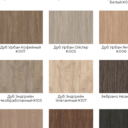
Белый K
Дуб Урбан Кофейный
Дуб Урбан Ойстер
Дуб Урбан Ян
K007
K005
K006
Дуб Эндгрейн
Дуб Эндгрейн
Зебрано Нюан
Необработанный K105
Элегантный K107