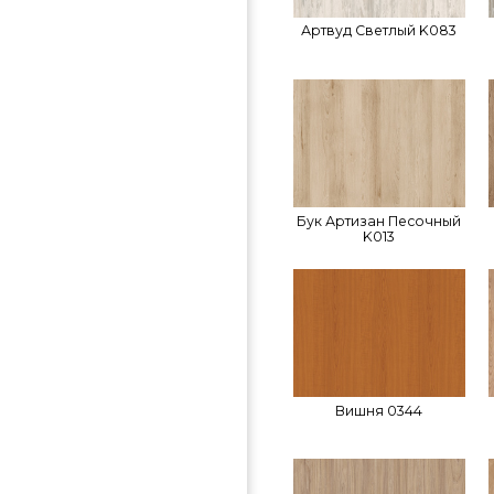
Артвуд Светлый K083
Бук Артизан Песочный
K013
Вишня 0344