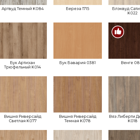
Артвуд Темный K084
Береза 1715
Блэквуд Сат
K022
Бук Артизан
Бук Бавария 0381
Венге 08
Трюфельный K014
Вишня Риверсайд
Вишня Риверсайд
Вяз Либерти Д
Светлая K077
Темная K078
K018