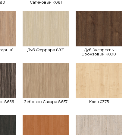
080
Сатиновый K081
тарный
Дуб Феррара 8921
Дуб Экспресив
Бронзовый K090
с 8656
Зебрано Сахара 8657
Клен 0375