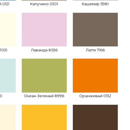
 0121
Капучино 0301
Кашемир 5981
7031
Лаванда 8536
Латте 7166
80
Океан Зеленый 8996
Оранжевый 0132