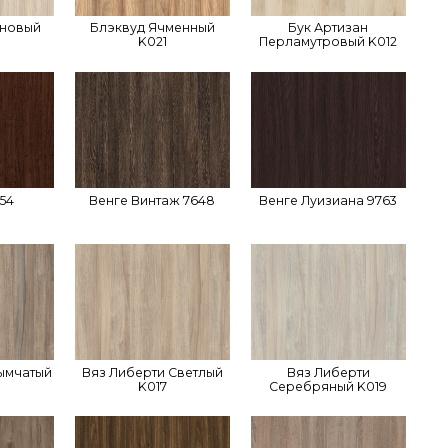
иновый
Блэквуд Ячменный
Бук Артизан
K021
Перламутровый K012
54
Венге Винтаж 7648
Венге Луизиана 9763
ымчатый
Вяз Либерти Светлый
Вяз Либерти
K017
Серебряный K019