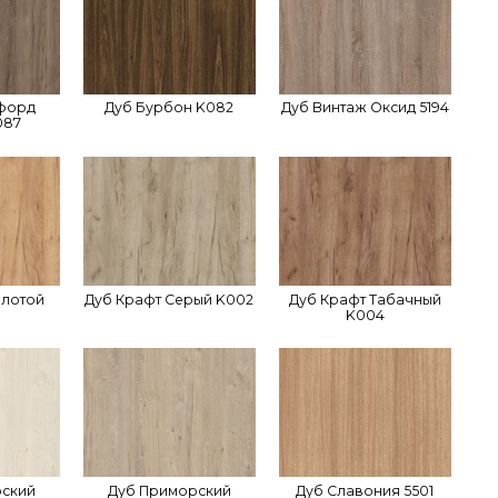
кфорд
Дуб Бурбон K082
Дуб Винтаж Оксид 5194
087
олотой
Дуб Крафт Серый K002
Дуб Крафт Табачный
K004
рский
Дуб Приморский
Дуб Славония 5501