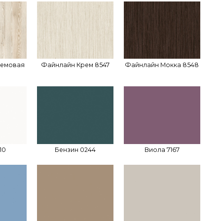
ремовая
Файнлайн Крем 8547
Файнлайн Мокка 8548
10
Бензин 0244
Виола 7167