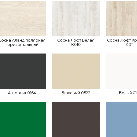
Сосна Аланд полярная
Сосна Лофт Белая
Сосна Лофт К
горизонтальный
K010
K011
Антрацит 0164
Бежевый 0522
Белый 01