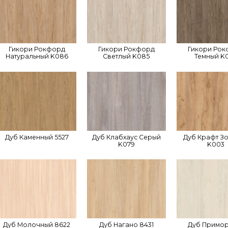
Гикори Рокфорд
Гикори Рокфорд
Гикори Ро
Натуральный K086
Светлый K085
Темный K
Дуб Каменный 5527
Дуб Клабхаус Серый
Дуб Крафт З
K079
K003
Дуб Молочный 8622
Дуб Нагано 8431
Дуб Примо