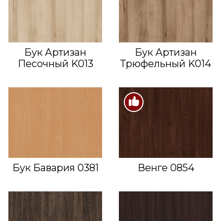
Бук Артизан
Бук Артизан
Песочный K013
Трюфельный K014
Бук Бавария 0381
Венге 0854