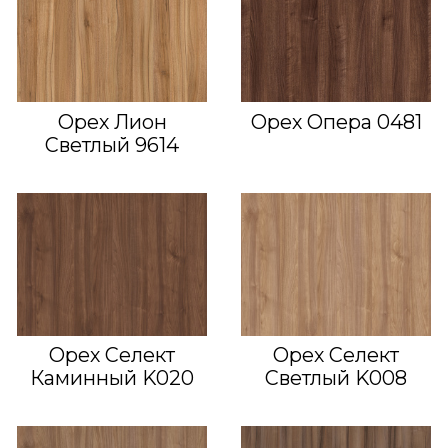
Орех Лион
Орех Опера 0481
Светлый 9614
Орех Селект
Орех Селект
Каминный K020
Светлый K008