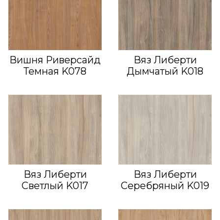
Вишня Риверсайд
Вяз Либерти
Темная K078
Дымчатый K018
Вяз Либерти
Вяз Либерти
Светлый K017
Серебряный K019