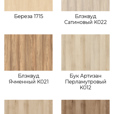
Береза 1715
Блэквуд
Сатиновый K022
Блэквуд
Бук Артизан
Ячменный K021
Перламутровый
K012