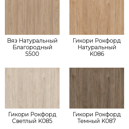
Вяз Натуральный
Гикори Рокфорд
Благородный
Натуральный
5500
K086
Гикори Рокфорд
Гикори Рокфорд
Светлый K085
Темный K087