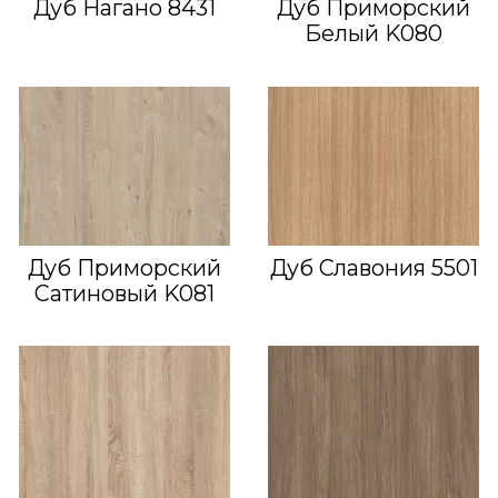
Дуб Нагано 8431
Дуб Приморский
Белый K080
Дуб Приморский
Дуб Славония 5501
Сатиновый K081