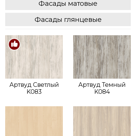
Фасады матовые
Фасады глянцевые
Артвуд Светлый
Артвуд Темный
K083
K084