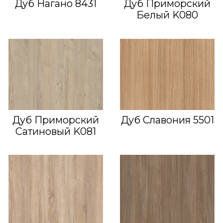
Дуб Нагано 8431
Дуб Приморский
Белый K080
Дуб Приморский
Дуб Славония 5501
Сатиновый K081