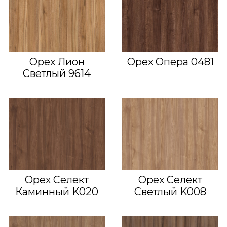
Орех Лион
Орех Опера 0481
Светлый 9614
Орех Селект
Орех Селект
Каминный K020
Светлый K008