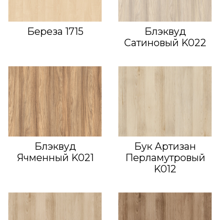
Береза 1715
Блэквуд
Сатиновый K022
Блэквуд
Бук Артизан
Ячменный K021
Перламутровый
K012