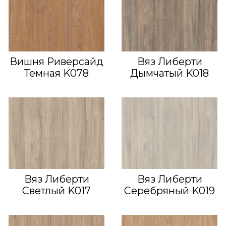
Вишня Риверсайд
Вяз Либерти
Темная K078
Дымчатый K018
Вяз Либерти
Вяз Либерти
Светлый K017
Серебряный K019