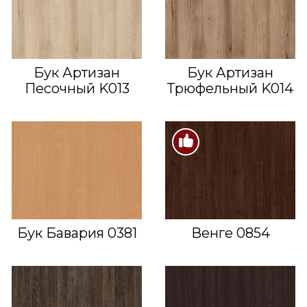
Бук Артизан
Бук Артизан
Песочный K013
Трюфельный K014
Бук Бавария 0381
Венге 0854