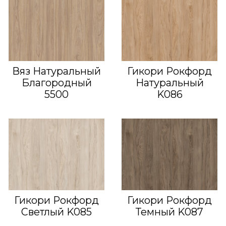
Вяз Натуральный
Гикори Рокфорд
Благородный
Натуральный
5500
K086
Гикори Рокфорд
Гикори Рокфорд
Светлый K085
Темный K087