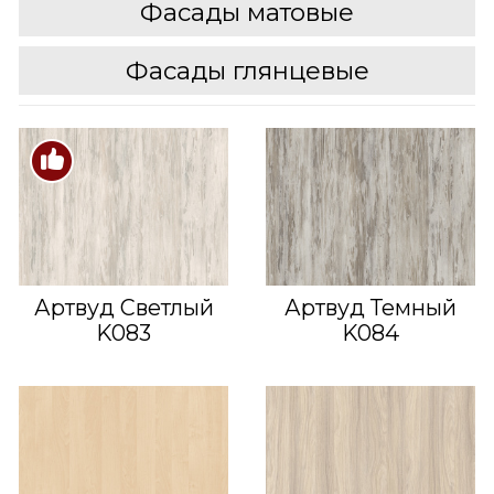
Фасады матовые
Фасады глянцевые
Артвуд Светлый
Артвуд Темный
K083
K084