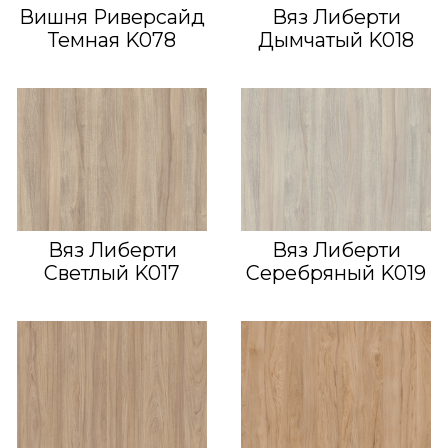
Вишня Риверсайд
Вяз Либерти
Темная K078
Дымчатый K018
Вяз Либерти
Вяз Либерти
Светлый K017
Серебряный K019