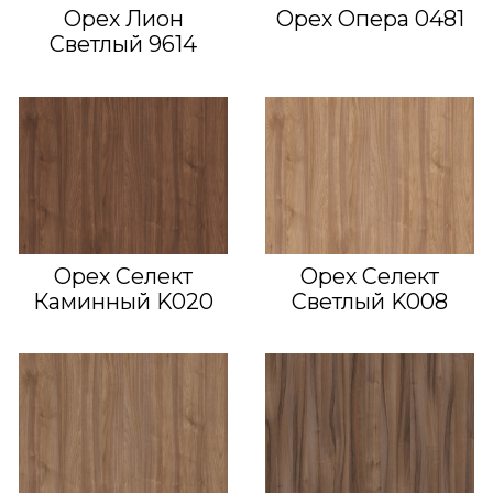
Орех Лион
Орех Опера 0481
Светлый 9614
Орех Селект
Орех Селект
Каминный K020
Светлый K008