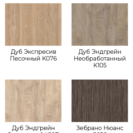
Дуб Экспресив
Дуб Эндгрейн
Песочный K076
Необработанный
K105
Дуб Эндгрейн
Зебрано Нюанс