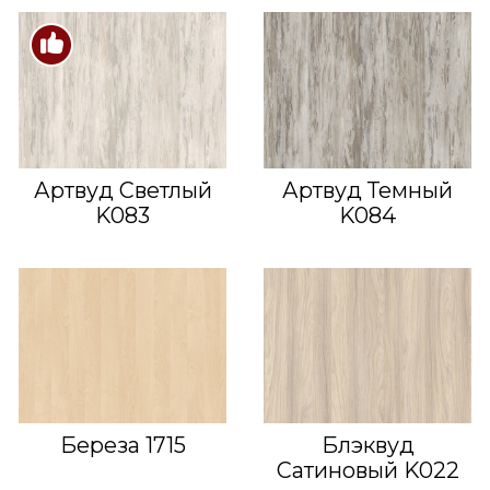
Артвуд Светлый
Артвуд Темный
K083
K084
Береза 1715
Блэквуд
Сатиновый K022