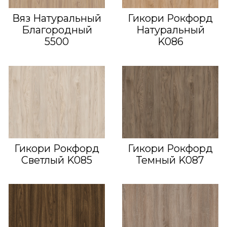
Вяз Натуральный
Гикори Рокфорд
Благородный
Натуральный
5500
K086
Гикори Рокфорд
Гикори Рокфорд
Светлый K085
Темный K087