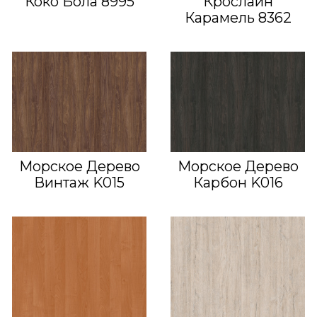
Коко Бола 8995
Крослайн
Карамель 8362
Морское Дерево
Морское Дерево
Винтаж K015
Карбон K016