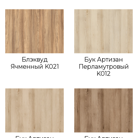
Блэквуд
Бук Артизан
Ячменный K021
Перламутровый
K012