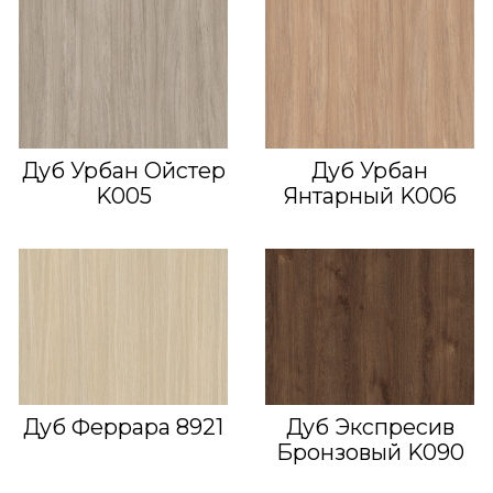
Дуб Урбан Ойстер
Дуб Урбан
K005
Янтарный K006
Дуб Феррара 8921
Дуб Экспресив
Бронзовый K090