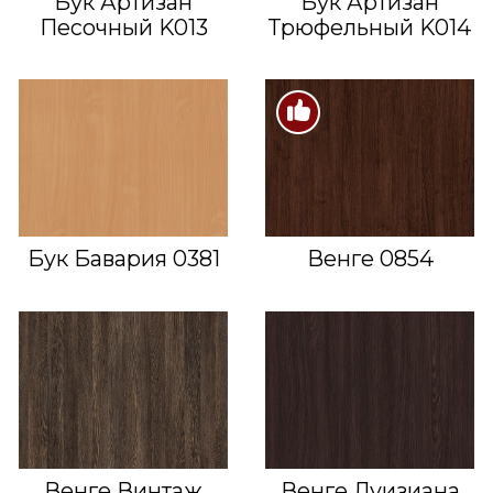
Бук Артизан
Бук Артизан
Песочный K013
Трюфельный K014
Бук Бавария 0381
Венге 0854
Венге Винтаж
Венге Луизиана