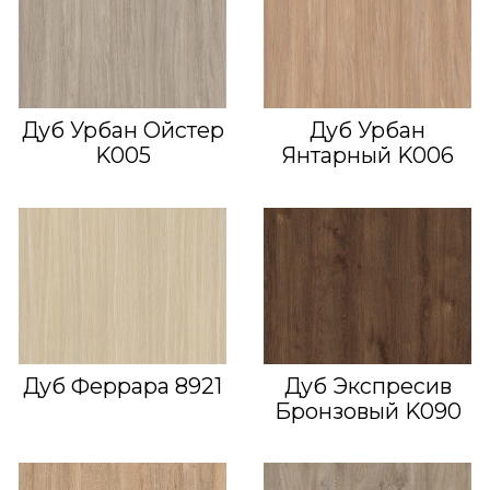
Дуб Урбан Ойстер
Дуб Урбан
K005
Янтарный K006
Дуб Феррара 8921
Дуб Экспресив
Бронзовый K090