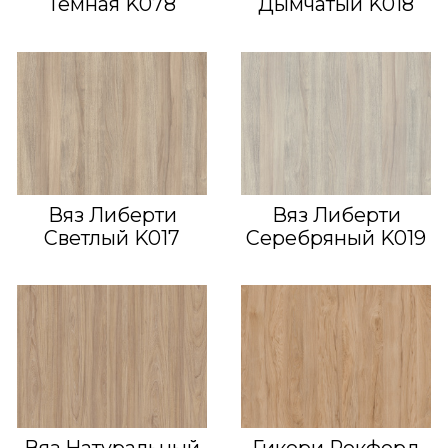
Темная K078
Дымчатый K018
Вяз Либерти
Вяз Либерти
Светлый K017
Серебряный K019