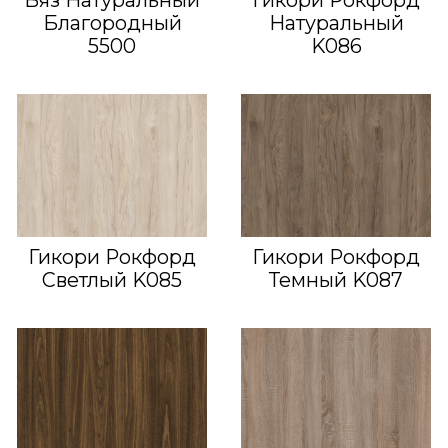
Вяз Натуральный
Гикори Рокфорд
Благородный
Натуральный
5500
K086
Гикори Рокфорд
Гикори Рокфорд
Светлый K085
Темный K087