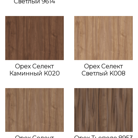
Светлый 9614
Орех Селект
Орех Селект
Каминный K020
Светлый K008