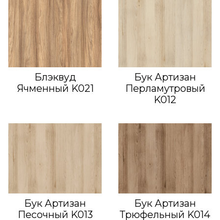
Блэквуд
Бук Артизан
Ячменный K021
Перламутровый
K012
Бук Артизан
Бук Артизан
Песочный K013
Трюфельный K014