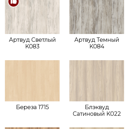
Артвуд Светлый
Артвуд Темный
K083
K084
Береза 1715
Блэквуд
Сатиновый K022