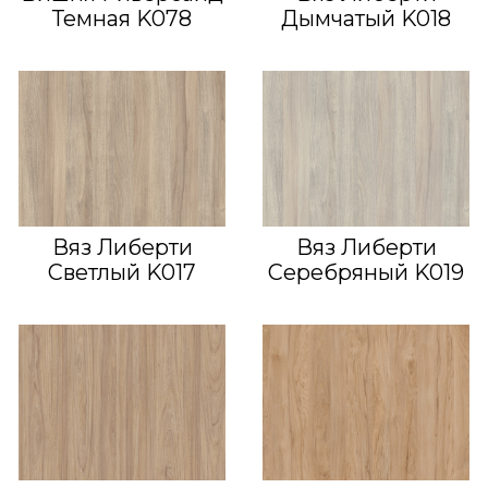
Темная K078
Дымчатый K018
Вяз Либерти
Вяз Либерти
Светлый K017
Серебряный K019