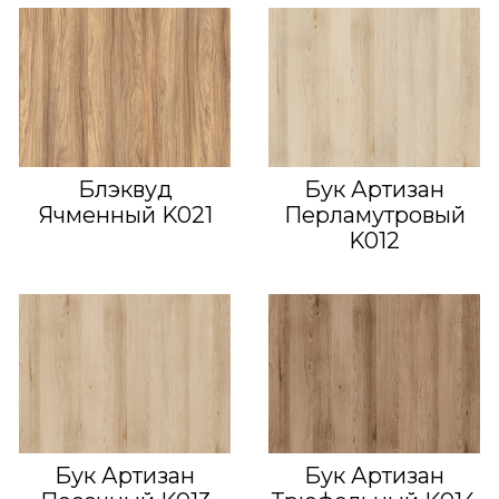
Блэквуд
Бук Артизан
Ячменный K021
Перламутровый
K012
Бук Артизан
Бук Артизан