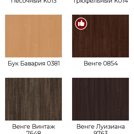
Песочный K013
Трюфельный K014
Бук Бавария 0381
Венге 0854
Венге Винтаж
Венге Луизиана
7648
9763