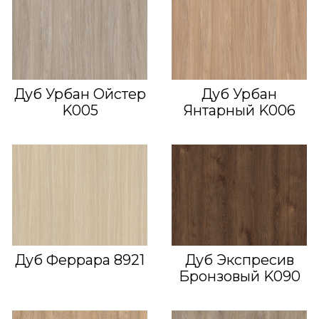
Дуб Урбан Ойстер
Дуб Урбан
K005
Янтарный K006
Дуб Феррара 8921
Дуб Экспресив
Бронзовый K090