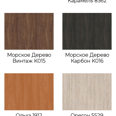
Карамель 8362
Морское Дерево
Морское Дерево
Винтаж K015
Карбон K016
Ольха 1912
Орегон 5529