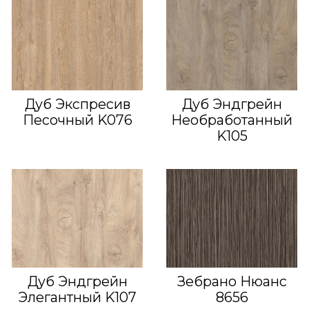
Дуб Экспресив
Дуб Эндгрейн
Песочный K076
Необработанный
K105
Дуб Эндгрейн
Зебрано Нюанс
Элегантный K107
8656