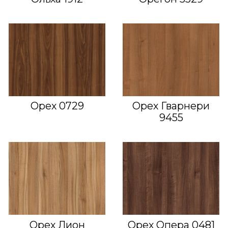
Орех 0729
Орех Гварнери
9455
Орех Лион
Орех Опера 0481