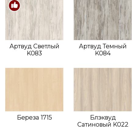
Артвуд Светлый
Артвуд Темный
K083
K084
Береза 1715
Блэквуд
Сатиновый K022