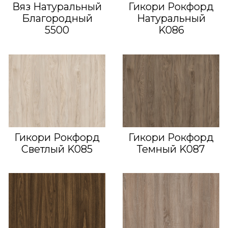
Вяз Натуральный
Гикори Рокфорд
Благородный
Натуральный
5500
K086
Гикори Рокфорд
Гикори Рокфорд
Светлый K085
Темный K087