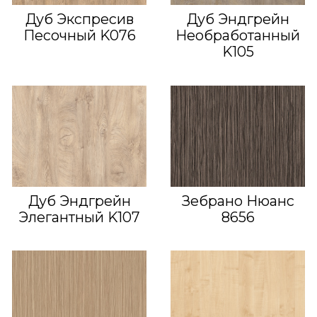
Дуб Экспресив
Дуб Эндгрейн
Песочный K076
Необработанный
K105
Дуб Эндгрейн
Зебрано Нюанс
Элегантный K107
8656