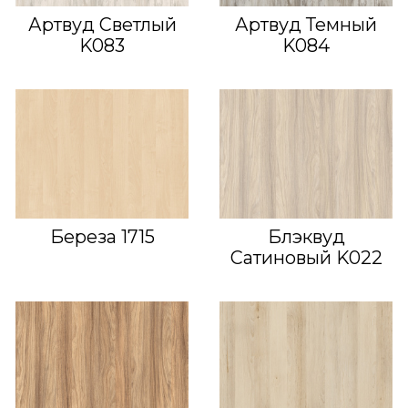
Артвуд Светлый
Артвуд Темный
K083
K084
Береза 1715
Блэквуд
Сатиновый K022