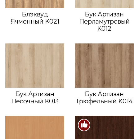
Блэквуд
Бук Артизан
Ячменный K021
Перламутровый
K012
Бук Артизан
Бук Артизан
Песочный K013
Трюфельный K014