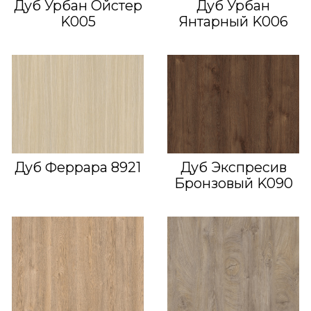
Дуб Урбан Ойстер
Дуб Урбан
K005
Янтарный K006
Дуб Феррара 8921
Дуб Экспресив
Бронзовый K090