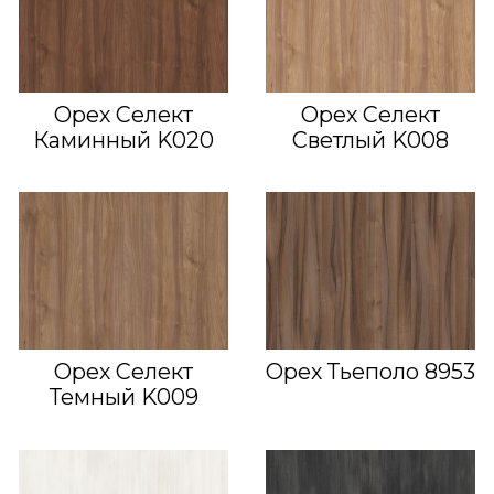
Орех Селект
Орех Селект
Каминный K020
Светлый K008
Орех Селект
Орех Тьеполо 8953
Темный K009