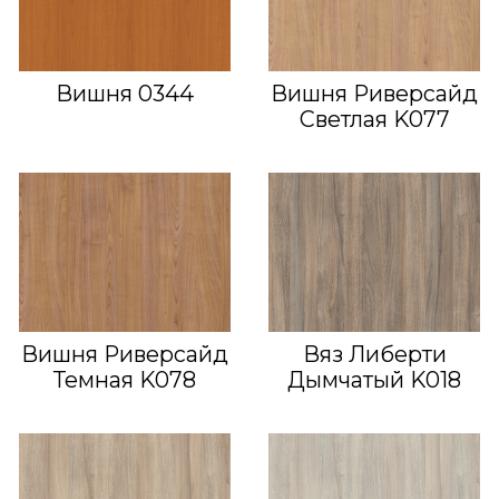
Вишня 0344
Вишня Риверсайд
Светлая K077
Вишня Риверсайд
Вяз Либерти
Темная K078
Дымчатый K018