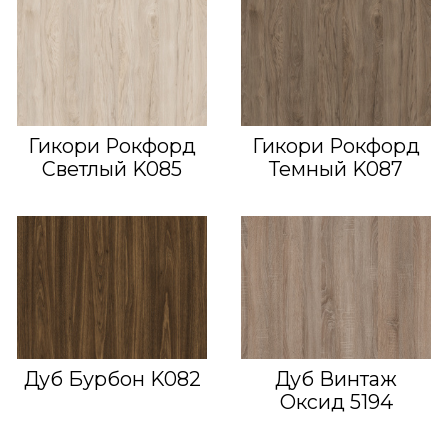
Гикори Рокфорд
Гикори Рокфорд
Светлый K085
Темный K087
Дуб Бурбон K082
Дуб Винтаж
Оксид 5194