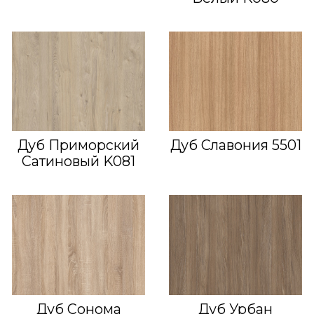
Дуб Приморский
Дуб Славония 5501
Сатиновый K081
Дуб Сонома
Дуб Урбан