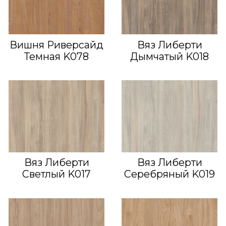
Вишня Риверсайд
Вяз Либерти
Темная K078
Дымчатый K018
Вяз Либерти
Вяз Либерти
Светлый K017
Серебряный K019