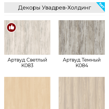
Декоры Увадрев-Холдинг
Артвуд Светлый
Артвуд Темный
K083
K084