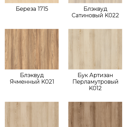
Береза 1715
Блэквуд
Сатиновый K022
Блэквуд
Бук Артизан
Ячменный K021
Перламутровый
K012