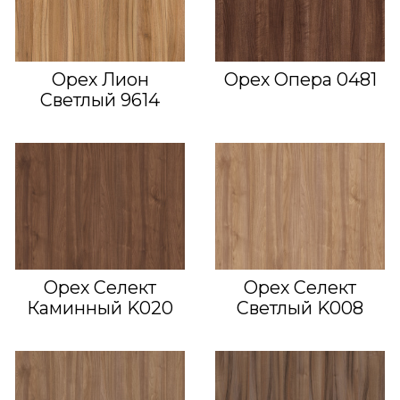
Орех Лион
Орех Опера 0481
Светлый 9614
Орех Селект
Орех Селект
Каминный K020
Светлый K008