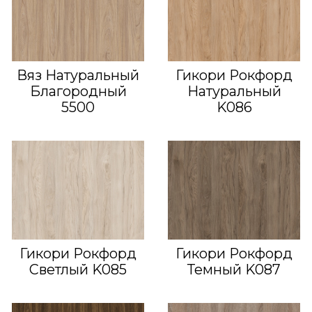
Вяз Натуральный
Гикори Рокфорд
Благородный
Натуральный
5500
K086
Гикори Рокфорд
Гикори Рокфорд
Светлый K085
Темный K087