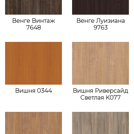
Венге Винтаж
Венге Луизиана
7648
9763
Вишня 0344
Вишня Риверсайд
Светлая K077