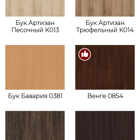
Бук Артизан
Бук Артизан
Песочный K013
Трюфельный K014
Бук Бавария 0381
Венге 0854