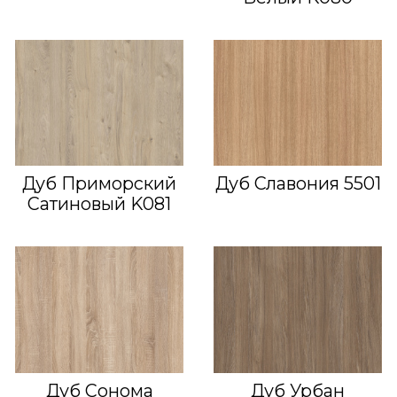
Дуб Приморский
Дуб Славония 5501
Сатиновый K081
Дуб Сонома
Дуб Урбан