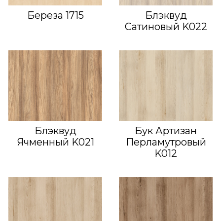
Береза 1715
Блэквуд
Сатиновый K022
Блэквуд
Бук Артизан
Ячменный K021
Перламутровый
K012