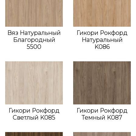
Вяз Натуральный
Гикори Рокфорд
Благородный
Натуральный
5500
K086
Гикори Рокфорд
Гикори Рокфорд
Светлый K085
Темный K087