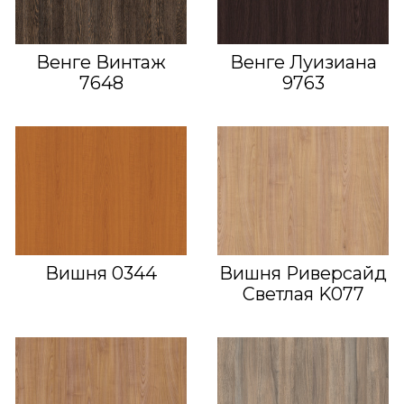
Венге Винтаж
Венге Луизиана
7648
9763
Вишня 0344
Вишня Риверсайд
Светлая K077