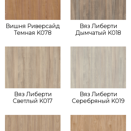
Вишня Риверсайд
Вяз Либерти
Темная K078
Дымчатый K018
Вяз Либерти
Вяз Либерти
Светлый K017
Серебряный K019