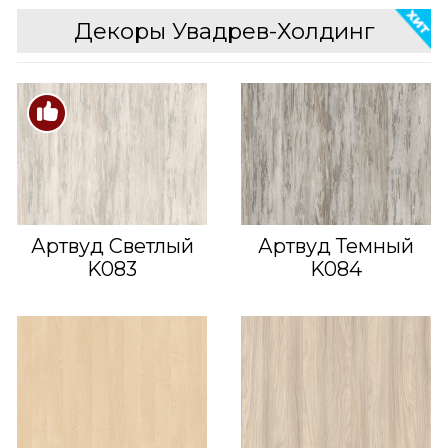
Декоры Увадрев-Холдинг
Артвуд Светлый
Артвуд Темный
K083
K084