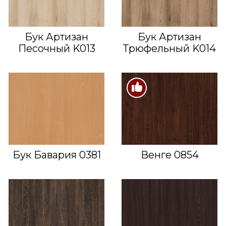
Бук Артизан
Бук Артизан
Песочный K013
Трюфельный K014
Бук Бавария 0381
Венге 0854