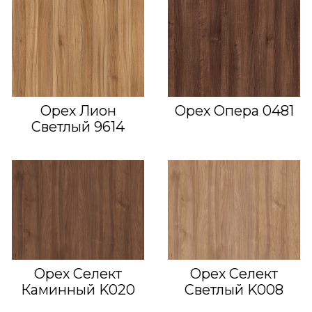
Орех Лион
Орех Опера 0481
Светлый 9614
Орех Селект
Орех Селект
Каминный K020
Светлый K008