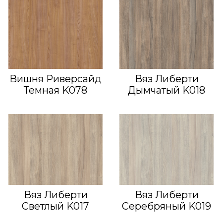
Вишня Риверсайд
Вяз Либерти
Темная K078
Дымчатый K018
Вяз Либерти
Вяз Либерти
Светлый K017
Серебряный K019