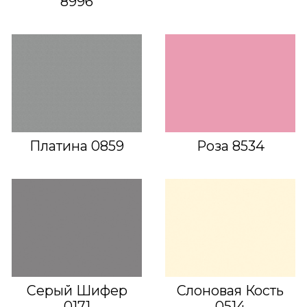
8996
Платина 0859
Роза 8534
Серый Шифер
Слоновая Кость
0171
0514