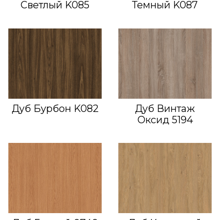
Светлый K085
Темный K087
Дуб Бурбон K082
Дуб Винтаж
Оксид 5194