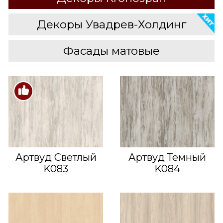
Декоры Увадрев-Холдинг
Фасады матовые
Артвуд Светлый
Артвуд Темный
K083
K084