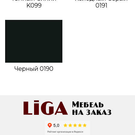
K099
0191
Черный 0190