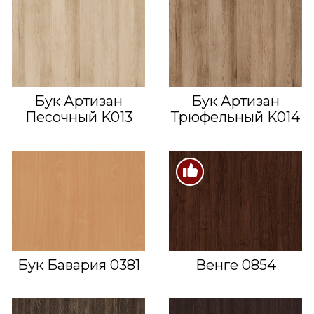
Бук Артизан
Бук Артизан
Песочный K013
Трюфельный K014
Бук Бавария 0381
Венге 0854