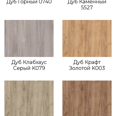
Дуб Горный 0740
Дуб Каменный
5527
Дуб Клабхаус
Дуб Крафт
Серый K079
Золотой K003