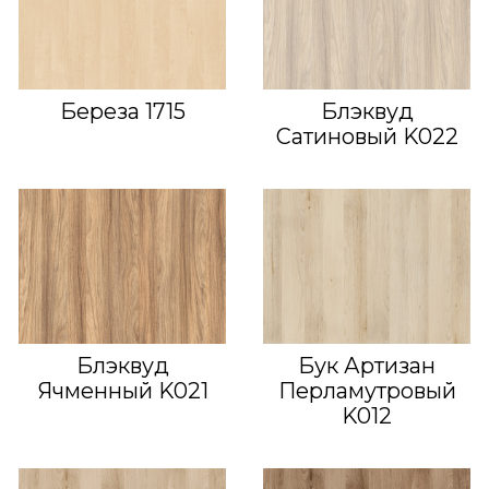
Береза 1715
Блэквуд
Сатиновый K022
Блэквуд
Бук Артизан
Ячменный K021
Перламутровый
K012