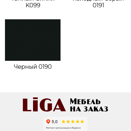
K099
0191
Черный 0190