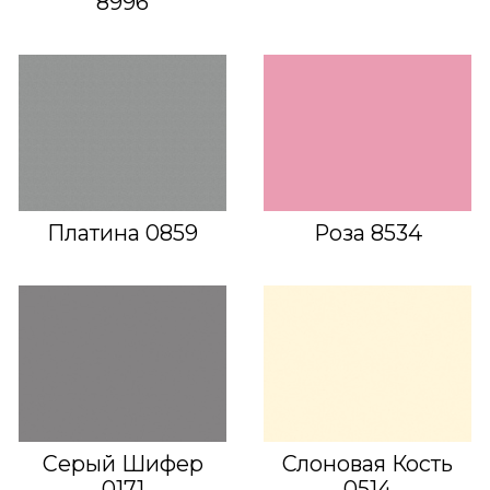
8996
Платина 0859
Роза 8534
Серый Шифер
Слоновая Кость
0171
0514