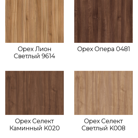
Орех Лион
Орех Опера 0481
Светлый 9614
Орех Селект
Орех Селект
Каминный K020
Светлый K008