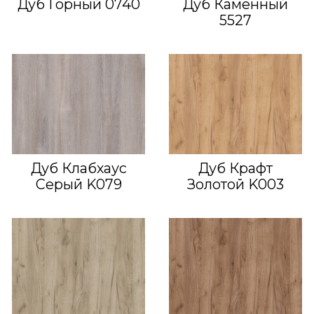
Дуб Горный 0740
Дуб Каменный
5527
Дуб Клабхаус
Дуб Крафт
Серый K079
Золотой K003