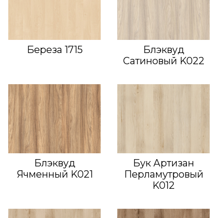
Береза 1715
Блэквуд
Сатиновый K022
Блэквуд
Бук Артизан
Ячменный K021
Перламутровый
K012