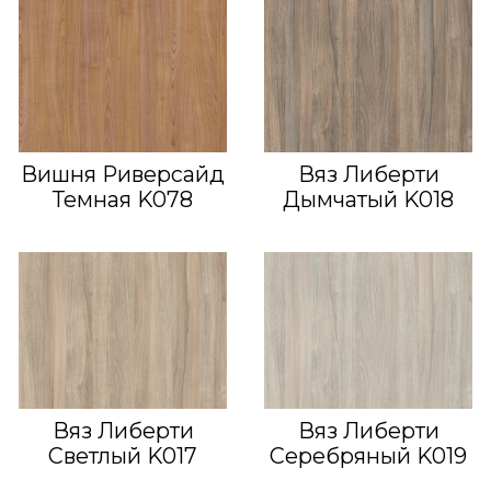
Вишня Риверсайд
Вяз Либерти
Темная K078
Дымчатый K018
Вяз Либерти
Вяз Либерти
Светлый K017
Серебряный K019