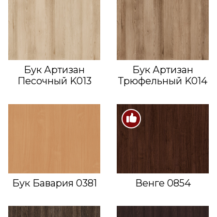
Бук Артизан
Бук Артизан
Песочный K013
Трюфельный K014
Бук Бавария 0381
Венге 0854