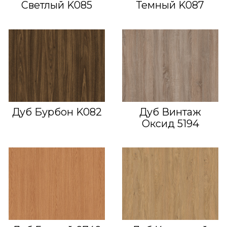
Светлый K085
Темный K087
Дуб Бурбон K082
Дуб Винтаж
Оксид 5194