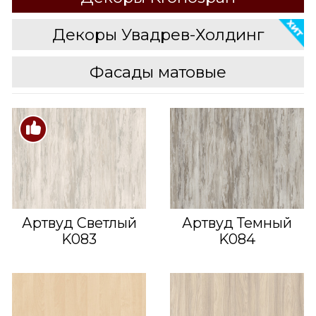
Декоры Увадрев-Холдинг
Фасады матовые
Артвуд Светлый
Артвуд Темный
K083
K084