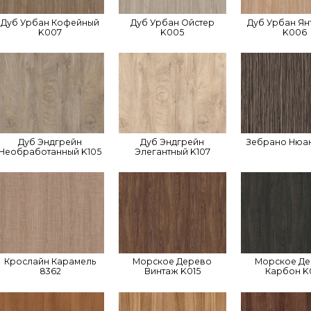
Дуб Урбан Кофейный
Дуб Урбан Ойстер
Дуб Урбан Ян
K007
K005
K006
Дуб Эндгрейн
Дуб Эндгрейн
Зебрано Нюан
Необработанный K105
Элегантный K107
Крослайн Карамель
Морское Дерево
Морское Д
8362
Винтаж K015
Карбон K