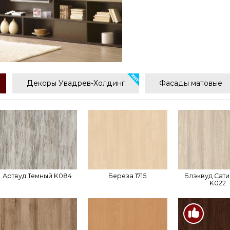
Декоры Увадрев-Холдинг
Фасады матовые
Артвуд Темный K084
Береза 1715
Блэквуд Сат
K022