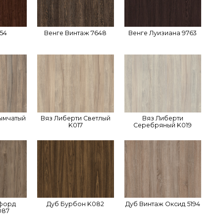
54
Венге Винтаж 7648
Венге Луизиана 9763
ымчатый
Вяз Либерти Светлый
Вяз Либерти
K017
Серебряный K019
кфорд
Дуб Бурбон K082
Дуб Винтаж Оксид 5194
087