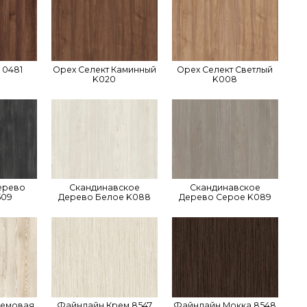
 0481
Орех Селект Каминный
Орех Селект Светлый
K020
K008
ерево
Скандинавское
Скандинавское
509
Дерево Белое K088
Дерево Серое K089
ремовая
Файнлайн Крем 8547
Файнлайн Мокка 8548