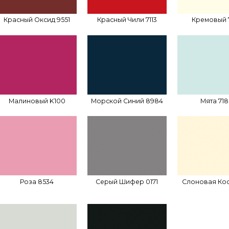
Красный Оксид 9551
Красный Чили 7113
Кремовый 
Малиновый K100
Морской Синий 8984
Мята 71
Роза 8534
Серый Шифер 0171
Слоновая Кос