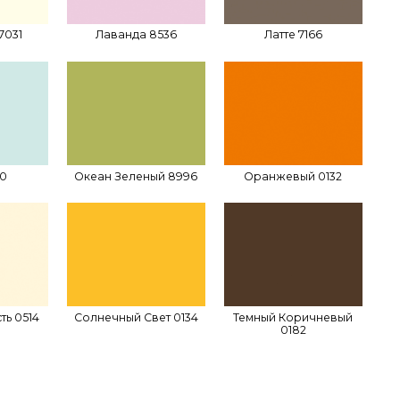
7031
Лаванда 8536
Латте 7166
80
Океан Зеленый 8996
Оранжевый 0132
ть 0514
Солнечный Свет 0134
Темный Коричневый
0182