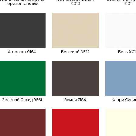
горизонтальный
K010
K011
Антрацит 0164
Бежевый 0522
Белый 01
Зеленый Оксид 9561
Земля 7184
Капри Синий