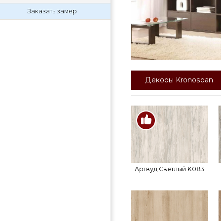
Заказать замер
Декоры Kronospan
Артвуд Светлый K083