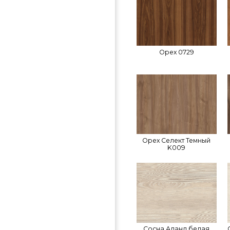
Орех 0729
Орех Селект Темный
K009
Сосна Аланд белая