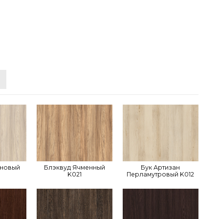
иновый
Блэквуд Ячменный
Бук Артизан
K021
Перламутровый K012