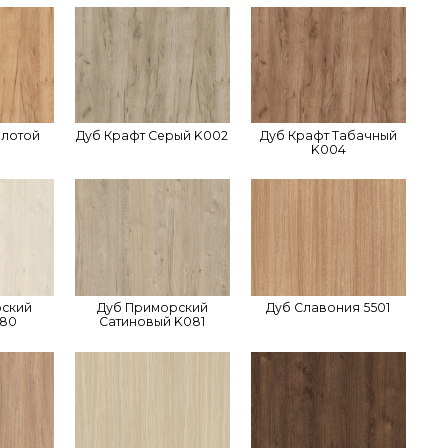
олотой
Дуб Крафт Серый K002
Дуб Крафт Табачный
K004
рский
Дуб Приморский
Дуб Славония 5501
080
Сатиновый K081