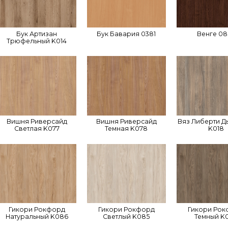
Бук Артизан
Бук Бавария 0381
Венге 08
Трюфельный K014
Вишня Риверсайд
Вишня Риверсайд
Вяз Либерти Д
Светлая K077
Темная K078
K018
Гикори Рокфорд
Гикори Рокфорд
Гикори Ро
Натуральный K086
Светлый K085
Темный K