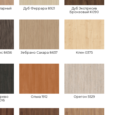
тарный
Дуб Феррара 8921
Дуб Экспресив
Бронзовый K090
с 8656
Зебрано Сахара 8657
Клен 0375
ерево
Ольха 1912
Орегон 5529
016