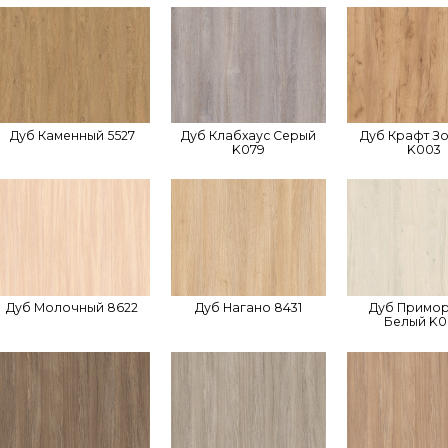
Дуб Каменный 5527
Дуб Клабхаус Серый
Дуб Крафт З
K079
K003
Дуб Молочный 8622
Дуб Нагано 8431
Дуб Примо
Белый K