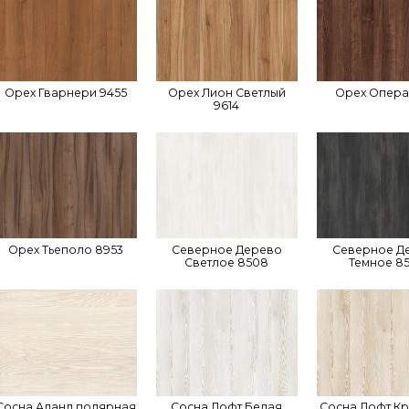
Орех Гварнери 9455
Орех Лион Светлый
Орех Опера
9614
Орех Тьеполо 8953
Северное Дерево
Северное Д
Светлое 8508
Темное 8
Сосна Аланд полярная
Сосна Лофт Белая
Сосна Лофт К