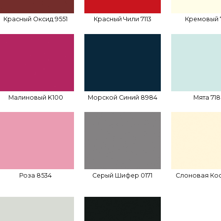
Красный Оксид 9551
Красный Чили 7113
Кремовый 
Малиновый K100
Морской Синий 8984
Мята 71
Роза 8534
Серый Шифер 0171
Слоновая Кос