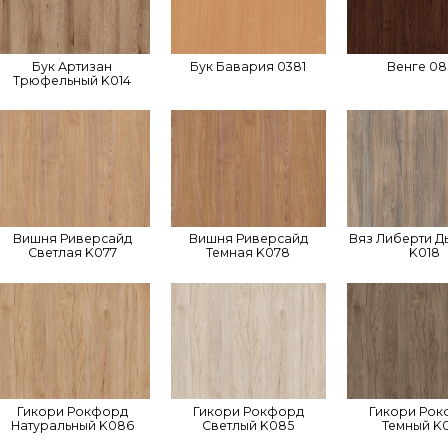
Бук Артизан
Бук Бавария 0381
Венге 08
Трюфельный K014
Вишня Риверсайд
Вишня Риверсайд
Вяз Либерти Д
Светлая K077
Темная K078
K018
Гикори Рокфорд
Гикори Рокфорд
Гикори Ро
Натуральный K086
Светлый K085
Темный K