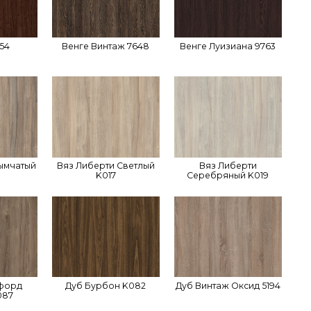
54
Венге Винтаж 7648
Венге Луизиана 9763
ымчатый
Вяз Либерти Светлый
Вяз Либерти
K017
Серебряный K019
кфорд
Дуб Бурбон K082
Дуб Винтаж Оксид 5194
087