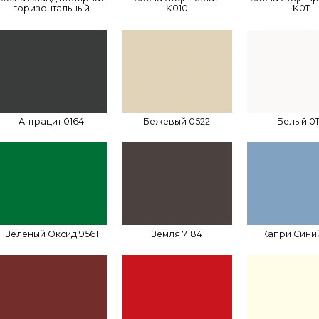
горизонтальный
K010
K011
Антрацит 0164
Бежевый 0522
Белый 01
Зеленый Оксид 9561
Земля 7184
Капри Синий