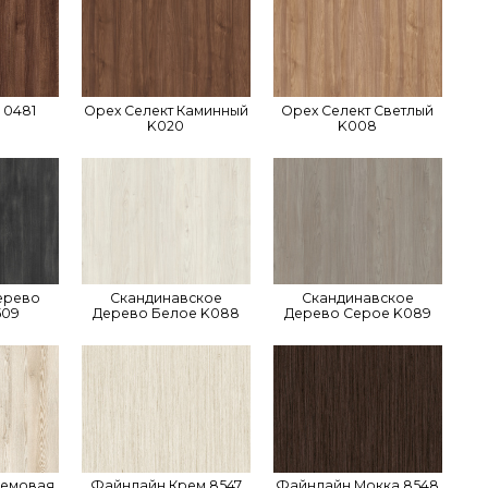
 0481
Орех Селект Каминный
Орех Селект Светлый
K020
K008
ерево
Скандинавское
Скандинавское
509
Дерево Белое K088
Дерево Серое K089
ремовая
Файнлайн Крем 8547
Файнлайн Мокка 8548