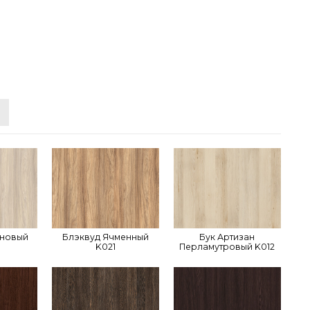
иновый
Блэквуд Ячменный
Бук Артизан
K021
Перламутровый K012