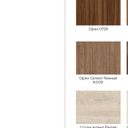
Орех 0729
Орех Селект Темный
K009
Сосна Аланд белая