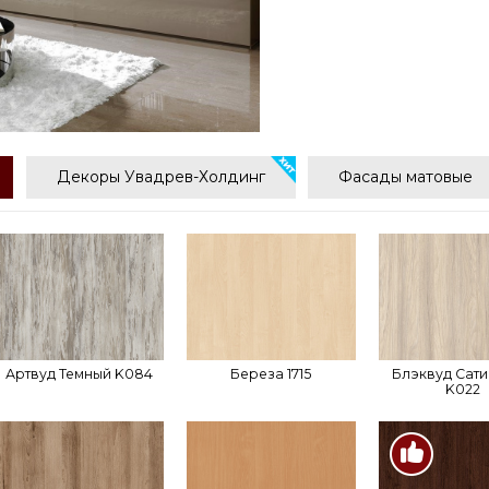
Декоры Увадрев-Холдинг
Фасады матовые
Артвуд Темный K084
Береза 1715
Блэквуд Сат
K022