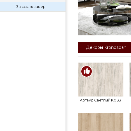
Заказать замер
Декоры Kronospan
Артвуд Светлый K083