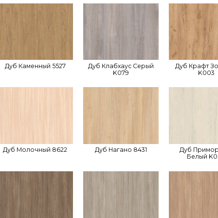
Дуб Каменный 5527
Дуб Клабхаус Серый
Дуб Крафт З
K079
K003
Дуб Молочный 8622
Дуб Нагано 8431
Дуб Примо
Белый K