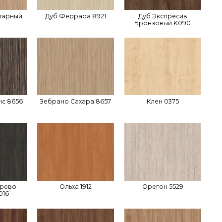
тарный
Дуб Феррара 8921
Дуб Экспресив
Бронзовый K090
с 8656
Зебрано Сахара 8657
Клен 0375
ерево
Ольха 1912
Орегон 5529
016