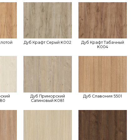
олотой
Дуб Крафт Серый K002
Дуб Крафт Табачный
K004
рский
Дуб Приморский
Дуб Славония 5501
080
Сатиновый K081