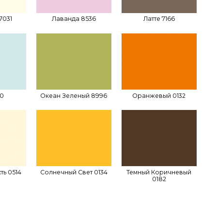
7031
Лаванда 8536
Латте 7166
80
Океан Зеленый 8996
Оранжевый 0132
ть 0514
Солнечный Свет 0134
Темный Коричневый
0182