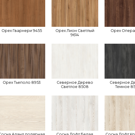
Орех Гварнери 9455
Орех Лион Светлый
Орех Опера
9614
Орех Тьеполо 8953
Северное Дерево
Северное Д
Светлое 8508
Темное 8
Сосна Аланд полярная
Сосна Лофт Белая
Сосна Лофт К