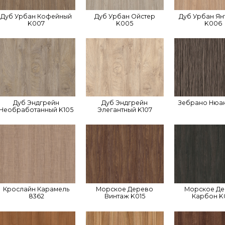
Дуб Урбан Кофейный
Дуб Урбан Ойстер
Дуб Урбан Ян
K007
K005
K006
Дуб Эндгрейн
Дуб Эндгрейн
Зебрано Нюан
Необработанный K105
Элегантный K107
Крослайн Карамель
Морское Дерево
Морское Д
8362
Винтаж K015
Карбон K