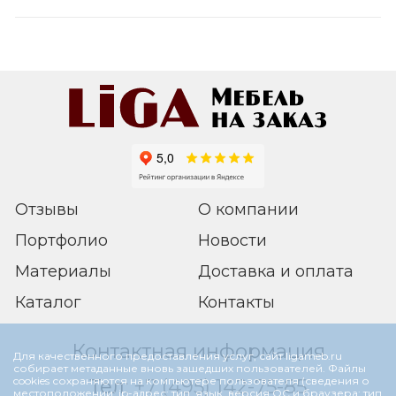
Отзывы
О компании
Портфолио
Новости
Материалы
Доставка и оплата
Каталог
Контакты
Контактная информация
Для качественного предоставления услуг, сайт ligameb.ru
собирает метаданные вновь зашедших пользователей. Файлы
cookies сохраняются на компьютере пользователя (сведения о
Тел:
+7 (495) 142-75-85
местоположении; ip-адрес; тип, язык, версия ОС и браузера; тип