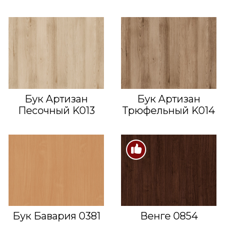
Бук Артизан
Бук Артизан
Песочный K013
Трюфельный K014
Бук Бавария 0381
Венге 0854