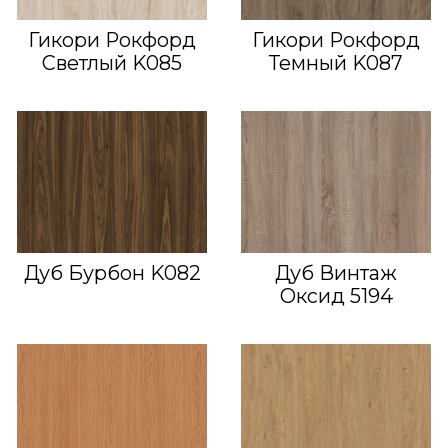
Гикори Рокфорд
Гикори Рокфорд
Светлый K085
Темный K087
Дуб Бурбон K082
Дуб Винтаж
Оксид 5194