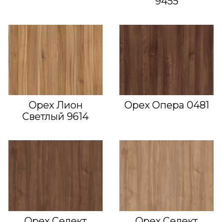
9455
Орех Лион
Орех Опера 0481
Светлый 9614
Орех Селект
Орех Селект