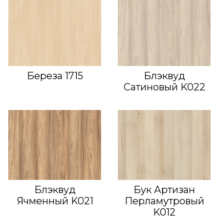
Береза 1715
Блэквуд
Сатиновый K022
Блэквуд
Бук Артизан
Ячменный K021
Перламутровый
K012