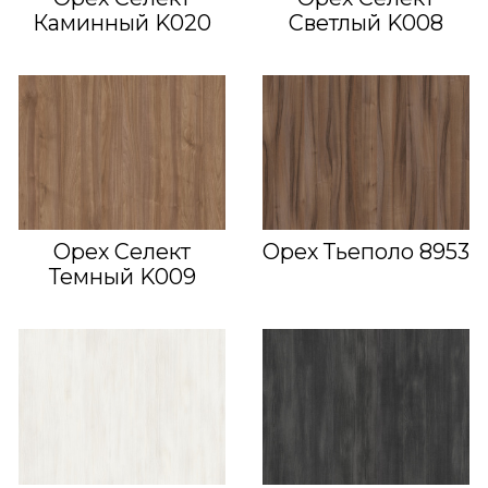
Каминный K020
Светлый K008
Орех Селект
Орех Тьеполо 8953
Темный K009