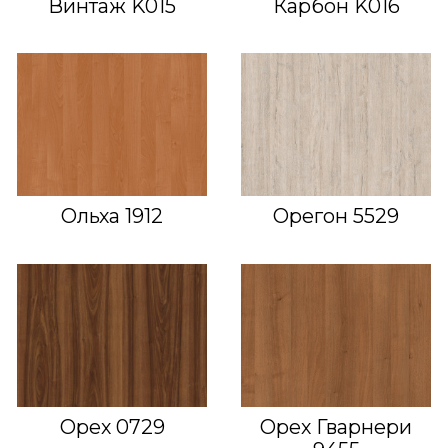
Винтаж K015
Карбон K016
Ольха 1912
Орегон 5529
Орех 0729
Орех Гварнери