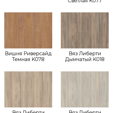
Светлая K077
Вишня Риверсайд
Вяз Либерти
Темная K078
Дымчатый K018
Вяз Либерти
Вяз Либерти