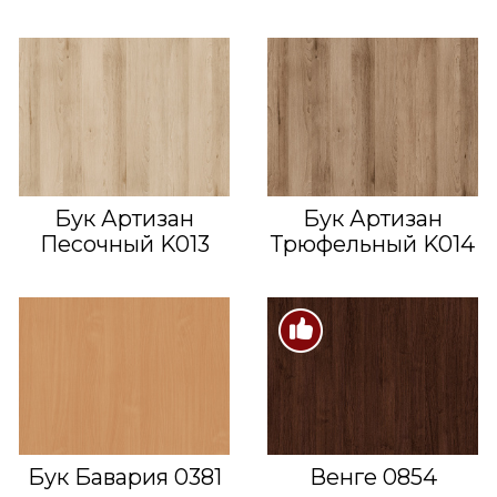
Бук Артизан
Бук Артизан
Песочный K013
Трюфельный K014
Бук Бавария 0381
Венге 0854