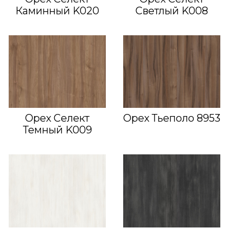
Каминный K020
Светлый K008
Орех Селект
Орех Тьеполо 8953
Темный K009