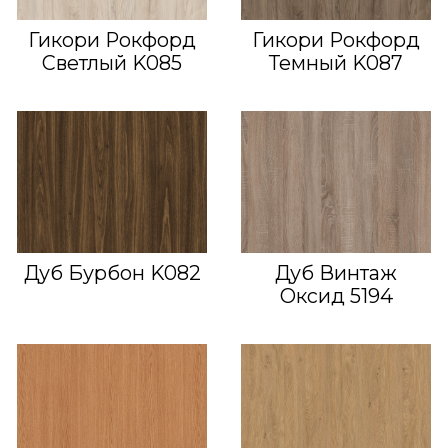
Гикори Рокфорд
Гикори Рокфорд
Светлый K085
Темный K087
Дуб Бурбон K082
Дуб Винтаж
Оксид 5194