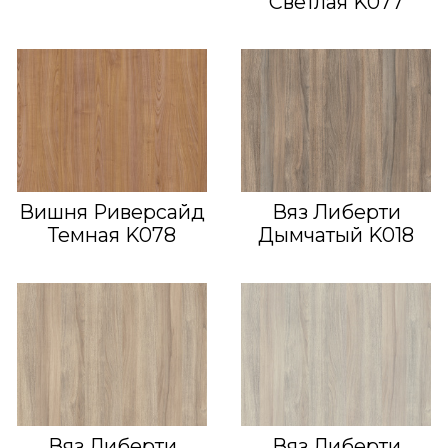
Светлая K077
Вишня Риверсайд
Вяз Либерти
Темная K078
Дымчатый K018
Вяз Либерти
Вяз Либерти