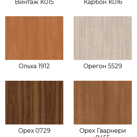
Винтаж K015
Карбон K016
Ольха 1912
Орегон 5529
Орех 0729
Орех Гварнери