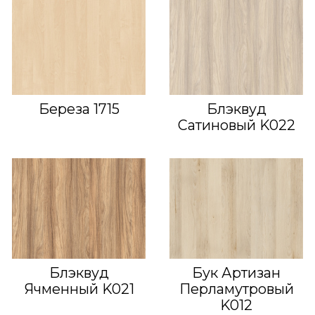
Береза 1715
Блэквуд
Сатиновый K022
Блэквуд
Бук Артизан
Ячменный K021
Перламутровый
K012