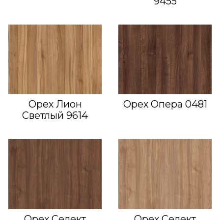
9455
Орех Лион
Орех Опера 0481
Светлый 9614
Орех Селект
Орех Селект