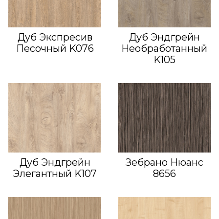
Дуб Экспресив
Дуб Эндгрейн
Песочный K076
Необработанный
K105
Дуб Эндгрейн
Зебрано Нюанс
Элегантный K107
8656