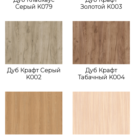
Серый K079
Золотой K003
Дуб Крафт Серый
Дуб Крафт
K002
Табачный K004