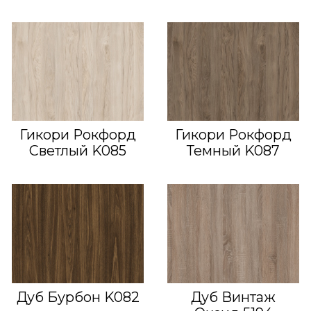
Гикори Рокфорд
Гикори Рокфорд
Светлый K085
Темный K087
Дуб Бурбон K082
Дуб Винтаж