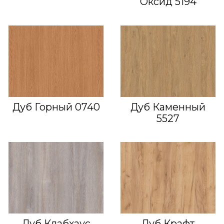
Оксид 5194
Дуб Горный 0740
Дуб Каменный
5527
Дуб Клабхаус
Дуб Крафт