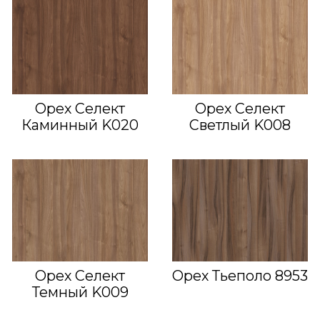
Орех Селект
Орех Селект
Каминный K020
Светлый K008
Орех Селект
Орех Тьеполо 8953
Темный K009