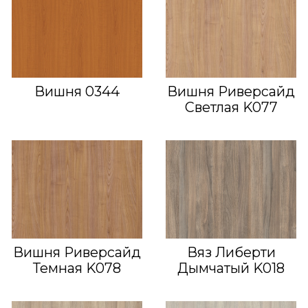
Вишня 0344
Вишня Риверсайд
Светлая K077
Вишня Риверсайд
Вяз Либерти
Темная K078
Дымчатый K018