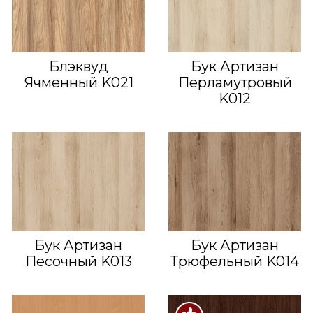
Блэквуд
Бук Артизан
Ячменный K021
Перламутровый
K012
Бук Артизан
Бук Артизан
Песочный K013
Трюфельный K014