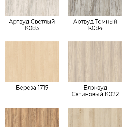
Артвуд Светлый
Артвуд Темный
K083
K084
Береза 1715
Блэквуд
Сатиновый K022