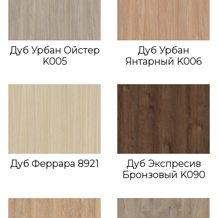
Дуб Урбан Ойстер
Дуб Урбан
K005
Янтарный K006
Дуб Феррара 8921
Дуб Экспресив
Бронзовый K090