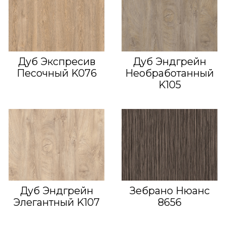
Дуб Экспресив
Дуб Эндгрейн
Песочный K076
Необработанный
K105
Дуб Эндгрейн
Зебрано Нюанс
Элегантный K107
8656