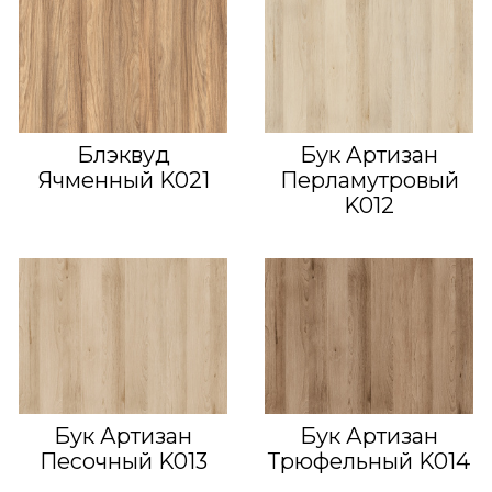
Блэквуд
Бук Артизан
Ячменный K021
Перламутровый
K012
Бук Артизан
Бук Артизан
Песочный K013
Трюфельный K014