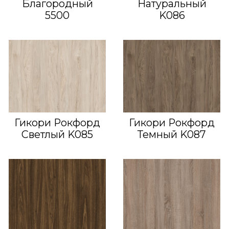
Благородный
Натуральный
5500
K086
Гикори Рокфорд
Гикори Рокфорд
Светлый K085
Темный K087