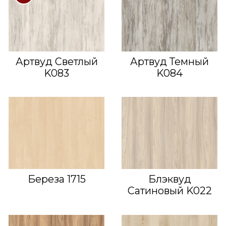
Артвуд Светлый
Артвуд Темный
K083
K084
Береза 1715
Блэквуд
Сатиновый K022