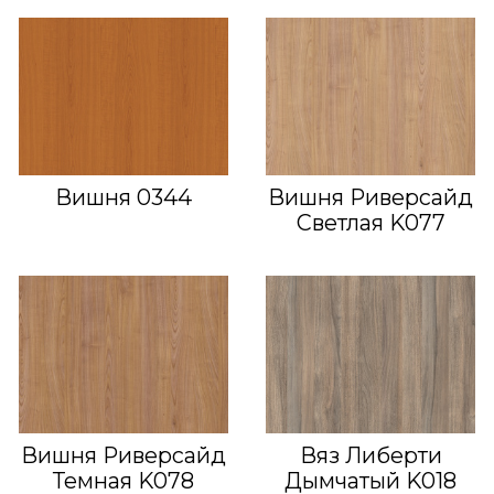
Вишня 0344
Вишня Риверсайд
Светлая K077
Вишня Риверсайд
Вяз Либерти
Темная K078
Дымчатый K018