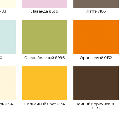
7031
Лаванда 8536
Латте 7166
80
Океан Зеленый 8996
Оранжевый 0132
ть 0514
Солнечный Свет 0134
Темный Коричневый
0182