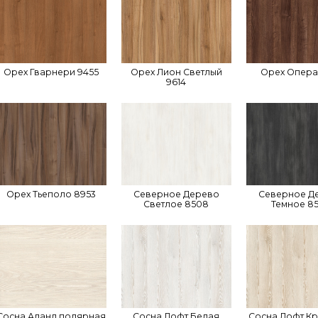
Орех Гварнери 9455
Орех Лион Светлый
Орех Опера
9614
Орех Тьеполо 8953
Северное Дерево
Северное Д
Светлое 8508
Темное 8
Сосна Аланд полярная
Сосна Лофт Белая
Сосна Лофт К