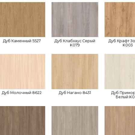
Дуб Каменный 5527
Дуб Клабхаус Серый
Дуб Крафт З
K079
K003
Дуб Молочный 8622
Дуб Нагано 8431
Дуб Примо
Белый K