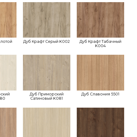
олотой
Дуб Крафт Серый K002
Дуб Крафт Табачный
K004
рский
Дуб Приморский
Дуб Славония 5501
080
Сатиновый K081