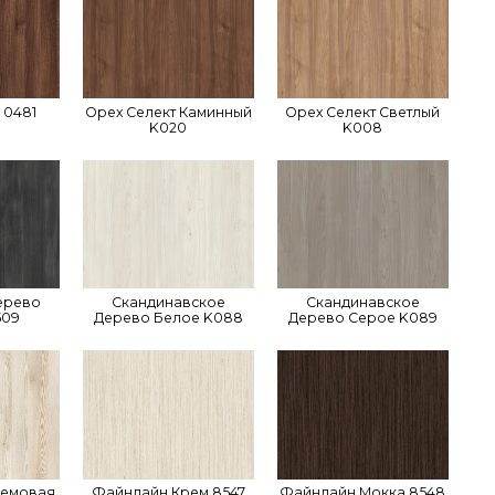
 0481
Орех Селект Каминный
Орех Селект Светлый
K020
K008
ерево
Скандинавское
Скандинавское
509
Дерево Белое K088
Дерево Серое K089
ремовая
Файнлайн Крем 8547
Файнлайн Мокка 8548