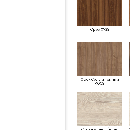
Орех 0729
Орех Селект Темный
K009
Сосна Аланд белая