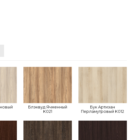
иновый
Блэквуд Ячменный
Бук Артизан
K021
Перламутровый K012