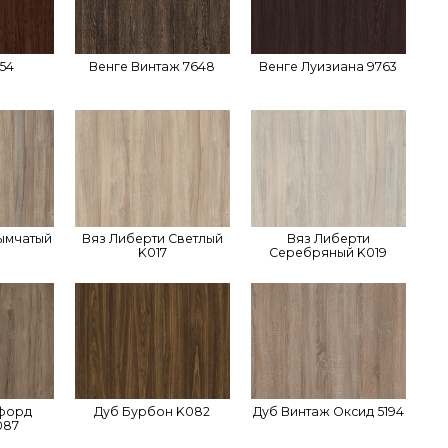
54
Венге Винтаж 7648
Венге Луизиана 9763
ымчатый
Вяз Либерти Светлый
Вяз Либерти
K017
Серебряный K019
кфорд
Дуб Бурбон K082
Дуб Винтаж Оксид 5194
087