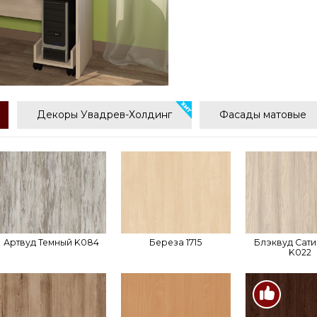
Декоры Увадрев-Холдинг
Фасады матовые
Артвуд Темный K084
Береза 1715
Блэквуд Сат
K022