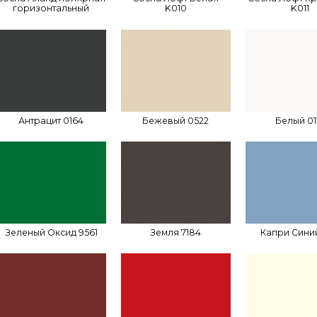
горизонтальный
K010
K011
Антрацит 0164
Бежевый 0522
Белый 01
Зеленый Оксид 9561
Земля 7184
Капри Синий