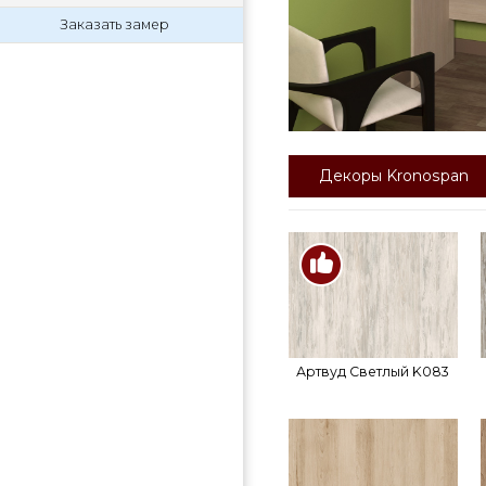
Заказать замер
Декоры Kronospan
Артвуд Светлый K083