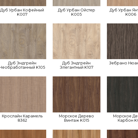
Дуб Урбан Кофейный
Дуб Урбан Ойстер
Дуб Урбан Ян
K007
K005
K006
Дуб Эндгрейн
Дуб Эндгрейн
Зебрано Нюан
Необработанный K105
Элегантный K107
Крослайн Карамель
Морское Дерево
Морское Д
8362
Винтаж K015
Карбон K