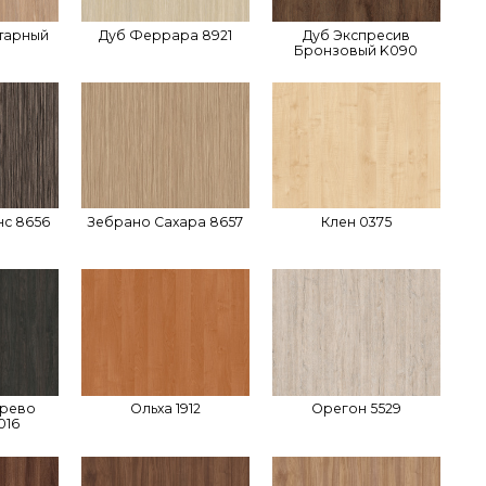
тарный
Дуб Феррара 8921
Дуб Экспресив
Бронзовый K090
с 8656
Зебрано Сахара 8657
Клен 0375
ерево
Ольха 1912
Орегон 5529
016