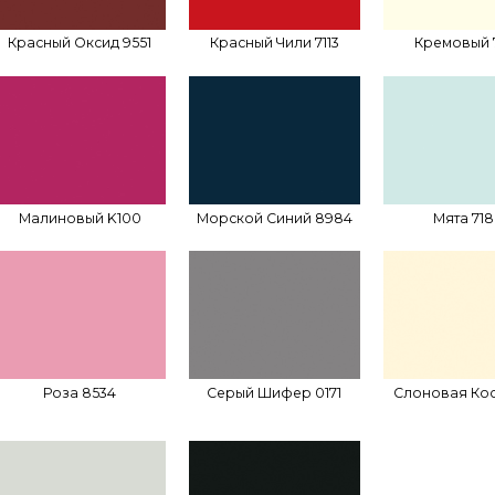
Красный Оксид 9551
Красный Чили 7113
Кремовый 
Малиновый K100
Морской Синий 8984
Мята 71
Роза 8534
Серый Шифер 0171
Слоновая Кос